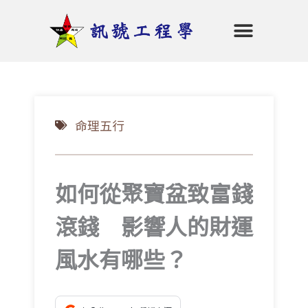
跳
至
主
要
首頁
命理五行
陰陽堪輿
招財秘笈
開運商品
老師介紹
會員專區
登入
內
容
命理五行
如何從聚寶盆致富錢
滾錢 影響人的財運
風水有哪些？