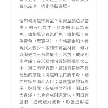
置水晶洞，強化整體磁場。
但如何挑選聚寶盆？聚寶盆顏色以當
事人的五行為主，命格屬水者為黑
色、命格屬火者為紅色、命格屬土者
為黃色（聚寶盆），命格屬金和木者
現代人較少。談到聚寶盆材質，最好
以陶瓷或玉石為最佳，木質、玻璃則
不考慮；在形狀部份最好選擇肚大口
小，束口陶瓷容器，讓錢容易進不容
易出的感覺；挑選時瓶口要平滑，錢
才會容易順利入口；聚寶盆忌諱有蓋
子、貼符咒，造成擋財不順，開口過
大身淺，也會造成財源流失，開口有
波浪，造成錢財波折，影響進財速