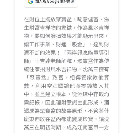
加入為 Google 偏好來源
在財位上擺放聚寶盆，喻意儲蓄、滋
生財富吉祥物的象徵，作為風水吉祥
物，要如何發揮效果才能顯示出來，
讓工作事業、財運「吸金」，達到財
源不斷的效果！「兩岸訊息能量導引
師」王吉達老師解釋，聚寶盆作為傳
統住家招財風水吉祥物，沈萬三擁有
「聚寶盆」致富，相傳管家教他算
數，利用空酒罈讓他將零錢放入其
中，並且建立帳本，從酒罈中存取均
需記帳，因此理財意識由此形成，酒
罈成為聚寶盆的故事原形，不管將什
麼東西放在盆內都能變成珍寶，讓沈
萬三在明初時期，成為江南富甲一方