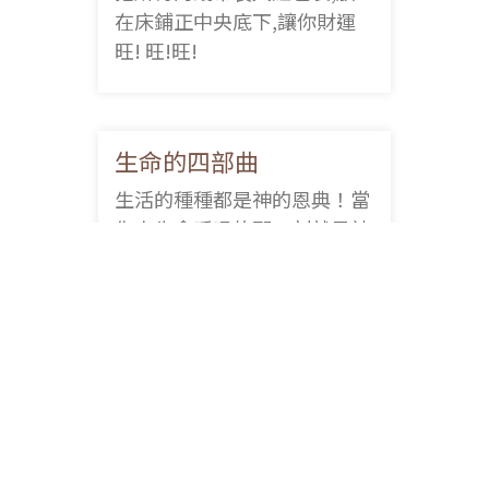
在床鋪正中央底下,讓你財運
旺! 旺!旺!
生命的四部曲
生活的種種都是神的恩典！當
你出生會呼吸的那一刻就是神
與你同在！
訊號工程學｜TEL 02-2302-4268｜
隱私權政策