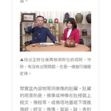
度。
▲找出正財位後再檢測財位的招財、守
財，有沒有出現問題，也是一樣施行鐘擺
定律。
聚寶盆內容物等同佛像的肚臟，肚藏
的用意則是，佛像或神像在肚裡裝上
經文、佛經等，或佛塔地基底下埋進
佛經、經文、佛像、袈裟、缽、舍利