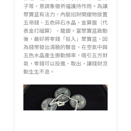
子等，意謂象徵祈福護持作用。為讓
聚寶盆有法力，內裝招財開運物放置
五帝錢、五色碎石水晶、金算盤（代
表金打細算）、龍銀。當聚寶盆啟動
後，最好將零錢「投入」聚寶盆，因
為錢幣發出清脆的聲音，在空氣中與
五色水晶產生振動頻率，吸引五方財
氣，零錢可以投進、取出，讓錢財流
動生生不息。