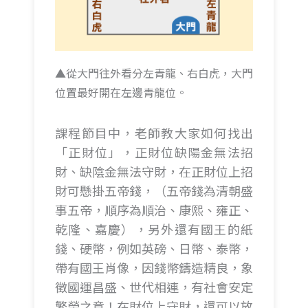
▲從大門往外看分左青龍、右白虎，大門
位置最好開在左邊青龍位。
課程節目中，老師教大家如何找出
「正財位」，正財位缺陽金無法招
財、缺陰金無法守財，在正財位上招
財可懸掛五帝錢，（五帝錢為清朝盛
事五帝，順序為順治、康熙、雍正、
乾隆、嘉慶），另外還有國王的紙
錢、硬幣，例如英磅、日幣、泰幣，
帶有國王肖像，因錢幣鑄造精良，象
徵國運昌盛、世代相連，有社會安定
繁榮之意！在財位上守財，還可以放