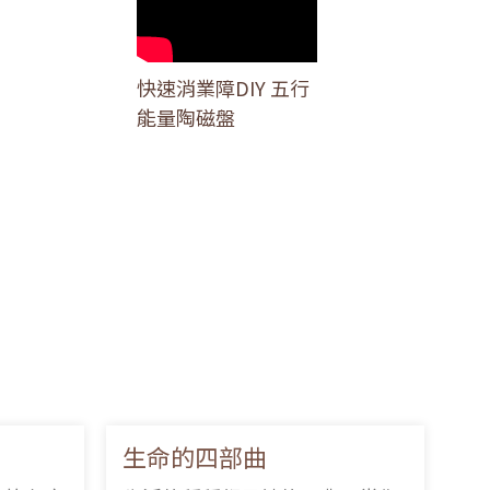
快速消業障DIY 五行
能量陶磁盤
生命的四部曲