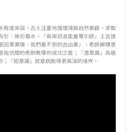
水角度來說，古人注重地理環境與自然景觀，求取
有形、無形風水。「兩岸訊息能量導引師」王吉達
是因果業障，我們看不到的吉凶事」，老師解釋意
是指仿間的老師教導你成功之道；「潛意識」為過
你；「超意識」就是跳脫得更高深的境界。