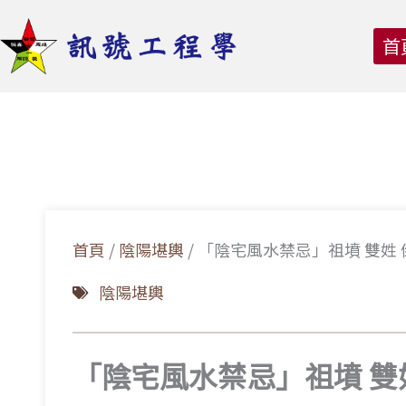
跳
至
首
主
要
內
容
首頁
/
陰陽堪輿
/
「陰宅風水禁忌」祖墳 雙姓 
陰陽堪輿
「陰宅風水禁忌」祖墳 雙