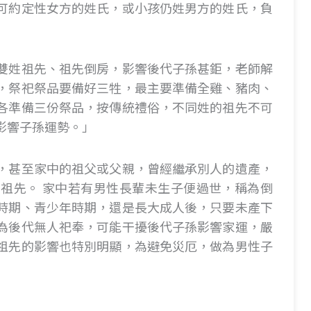
可約定性女方的姓氏，或小孩仍姓男方的姓氏，負
雙姓祖先、祖先倒房，影響後代子孫甚鉅，老師解
，祭祀祭品要備好三牲，最主要準備全雞、豬肉、
各準備三份祭品，按傳統禮俗，不同姓的祖先不可
影響子孫運勢。」
，甚至家中的祖父或父親，曾經繼承別人的遺產，
祖先。 家中若有男性長輩未生子便過世，稱為倒
時期、青少年時期，還是長大成人後，只要未產下
為後代無人祀奉，可能干擾後代子孫影響家運，嚴
祖先的影響也特別明顯，為避免災厄，做為男性子