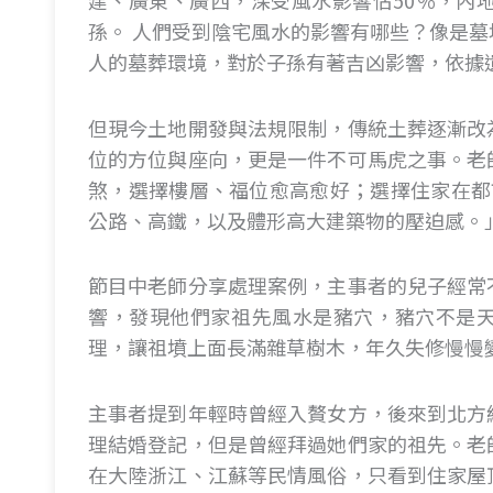
建、廣東、廣西，深受風水影響佔50％，內
孫。 人們受到陰宅風水的影響有哪些？像是
人的墓葬環境，對於子孫有著吉凶影響，依據
但現今土地開發與法規限制，傳統土葬逐漸改
位的方位與座向，更是一件不可馬虎之事。老
煞，選擇樓層、福位愈高愈好；選擇住家在都
公路、高鐵，以及體形高大建築物的壓迫感。
節目中老師分享處理案例，主事者的兒子經常
響，發現他們家祖先風水是豬穴，豬穴不是
理，讓祖墳上面長滿雜草樹木，年久失修慢慢
主事者提到年輕時曾經入贅女方，後來到北方
理結婚登記，但是曾經拜過她們家的祖先。老
在大陸浙江、江蘇等民情風俗，只看到住家屋