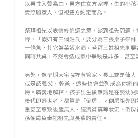
以男性入贅為由，男方住女方家裡，生的小孩
責照顧家人，但視雙方約定而為。
祭拜祖先以表慎終追遠之意，談到祖先問題，
釋，「假如有三個姓氏，要分為三張桌子祭拜
一條魚，其它為菜飯水酒，若拜三姓祖先則要
同時共桌，不然會造成家中爭執是非多，甚至
另外，像早期大宅院裡有管家、長工或是傭人
或是認義父、乾爸，這些也會並列成為你家的
房。廣義地解釋，孩子出生後無論是在嬰幼兒
後代即過世者，都算是「倒房」。倒房祖先因
重甚至導致後繼無人、經濟貧窮等狀況，倒房
孫便肩負奉祀祖先與長輩的責任。