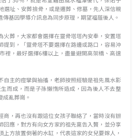
地佔了30％，就是希望藉由風水福澤後代，保佑子
墓地選址、安葬撿骨，或是遷葬、修墓，先人深信親
遺傳基因學導介訊息為同步原理，期望福蔭後人。
為火葬，大家都會選擇在靈骨塔塔內安奉，安置塔
師提到，「靈骨塔不要選擇在路邊或路口，容易沖
市裡，最好選擇6樓以上，盡量避開高架橋、高速
」
不自主的痙攣與抽搐，老師按照經驗是祖先風水影
天生而成，而是子孫懶惰所造成，因為後人不去整
變成亂葬崗。
經商，再也沒有跟這位女孩子聯絡了，當時沒有辦
師回應，對方有向女方家的祖先稟告入贅，並分享
頂上方放置倒著的水缸，代表這家的女兒要嫁人，