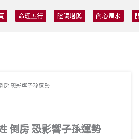
頁
命理五行
陰陽堪輿
內心風水
倒房 恐影響子孫運勢
姓 倒房 恐影響子孫運勢