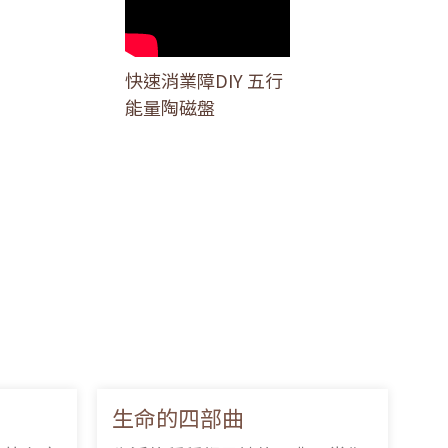
快速消業障DIY 五行
能量陶磁盤
生命的四部曲