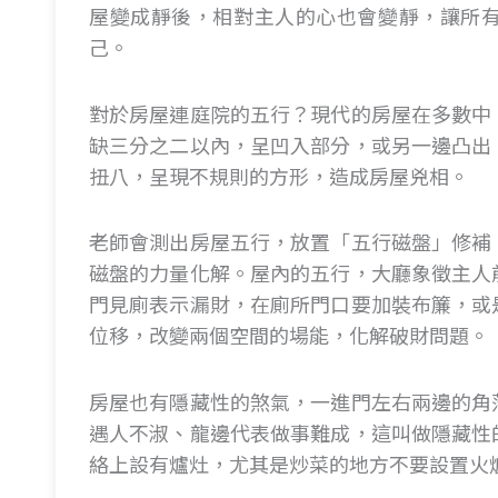
屋變成靜後，相對主人的心也會變靜，讓所
己。
對於房屋連庭院的五行？現代的房屋在多數中
缺三分之二以內，呈凹入部分，或另一邊凸出
扭八，呈現不規則的方形，造成房屋兇相。
老師會測出房屋五行，放置「五行磁盤」修補
磁盤的力量化解。屋內的五行，大廳象徵主人
門見廁表示漏財，在廁所門口要加裝布簾，或
位移，改變兩個空間的場能，化解破財問題。
房屋也有隱藏性的煞氣，一進門左右兩邊的角
遇人不淑、龍邊代表做事難成，這叫做隱藏性
絡上設有爐灶，尤其是炒菜的地方不要設置火