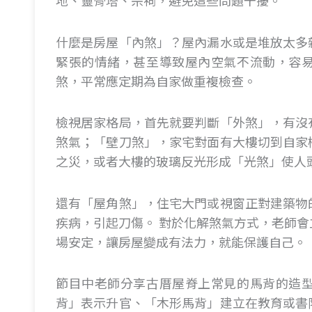
地、靈骨塔、宗祠，避免這些問題干擾。
什麼是房屋「內煞」？屋內漏水或是堆放太多
緊張的情緒，甚至導致屋內空氣不流動，容
煞，平常應定期為自家做重複檢查。
檢視居家格局，首先就要判斷「外煞」，有沒
煞氣；「壁刀煞」，家宅對面有大樓切到自家
之災，或者大樓的玻璃反光形成「光煞」使人
還有「屋角煞」，住宅大門或視窗正對建築物
疾病，引起刀傷。 對於化解煞氣方式，老師
場安定，讓房屋變成有法力，就能保護自己。
節目中老師分享古厝屋脊上常見的馬背的造
背」表示升官、「木形馬背」建立在教育或書