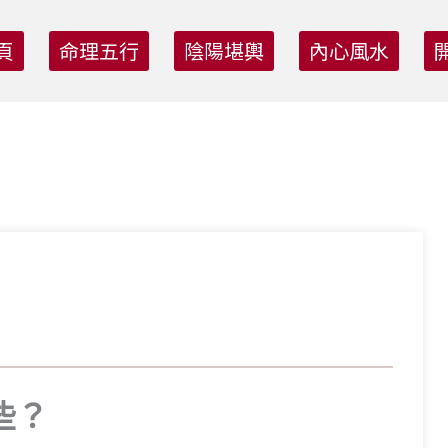
頁
命理五行
陰陽堪輿
內心風水
？
些？