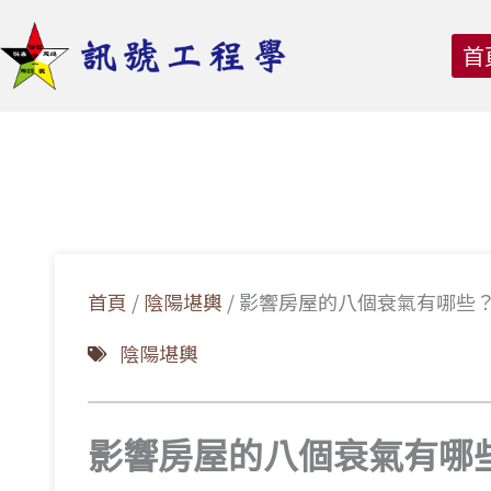
跳
至
首
主
要
內
容
首頁
/
陰陽堪輿
/
影響房屋的八個衰氣有哪些
陰陽堪輿
影響房屋的八個衰氣有哪