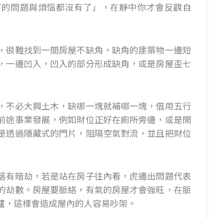
有的問題與煩惱都沒有了」，在靜中你才會反觀自
，很難找到一間房屋不缺角，缺角的建築物一邊短
，一邊凹入，凹入的部分形成缺角，或是房屋歪七
，不必大興土木，缺哪一塊就補哪一塊，借用五行
前途事業發展，例如財位正好在廁所旁邊，或是開
是透過隱藏式的門片，阻隔空氣對流，並且把財位
落有暗劫，若是站在房子往內看，虎邊出問題代表
的劫數。房屋要脈絡，有氣的房屋才會強旺，在脈
爐，這樣會造成屋內的人容易吵架。