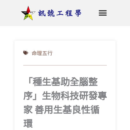
跳
至
主
要
首頁
命理五行
陰陽堪輿
招財秘笈
開運商品
老師介紹
會員專區
登入
內
容
命理五行
「種生基助全腦整
序」生物科技研發專
家 善用生基良性循
環