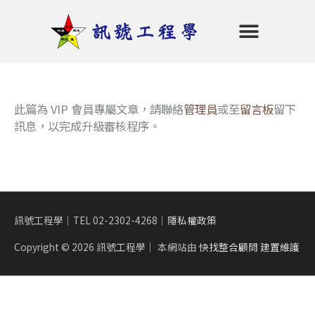
跳
至
主
要
首頁
命理五行
陰陽堪輿
招財秘笈
開運商品
老師介紹
會員專區
登入
內
容
此篇為 VIP 會員專屬文章，請聯絡
管理員
或至
留言板
留下
訊息，以完成升級審核程序。
訊號工程學｜TEL 02-2302-4268｜
隱私權政策
Copyright © 2026
訊號工程學
｜ 本網站由
快找整合顧問 建置維護