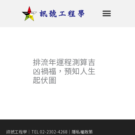
跳
至
主
要
首頁
命理五行
陰陽堪輿
招財秘笈
開運商品
老師介紹
會員專區
登入
內
容
排流年運程測算吉
凶禍福，預知人生
起伏圖
訊號工程學｜TEL 02-2302-4268｜
隱私權政策