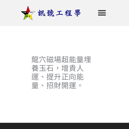
跳
至
主
要
首頁
命理五行
陰陽堪輿
招財秘笈
開運商品
老師介紹
會員專區
登入
內
容
龍穴磁場超能量埋
養玉石，增貴人
運、提升正向能
量、招財開運。